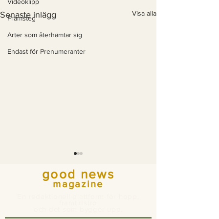
Videoklipp
Visa alla
Senaste inlägg
Framsteg
Arter som återhämtar sig
Endast för Prenumeranter
good news
magazine
En redaktionell plattform för hopp,
framtidstro
och det som bygger upp.