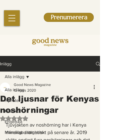
Prenumerera
Inlägg
Alla inlägg
Good News Magazine
Alla inlägg
12 mars 2020
Det ljusnar för Kenyas
Nyheter
noshörningar
Krönikor
Betygsatt till NaN av 5 stjärnor.
Engelska
Tjuvjakten av noshörning har i Kenya 
Mänskliga rättigheter
minskat dramatiskt på senare år. 2019 
sköts endast fyra noshörningar och det 