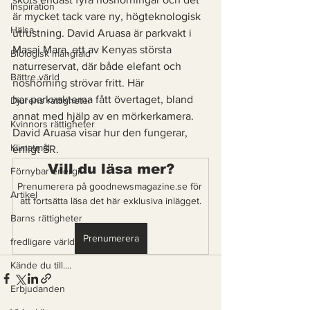
Inspiration
är mycket tack vare ny, högteknologisk 
Hälsa
utrustning. David Aruasa är parkvakt i 
Masai Mara, ett av Kenyas största 
Biologisk mångfald
naturreservat, där både elefant och 
Bättre värld
noshörning strövar fritt. Här 
har parkvakterna fått övertaget, bland 
Djurens rättigheter
annat med hjälp av en mörkerkamera. 
Kvinnors rättigheter
David Aruasa visar hur den fungerar, 
Klimatmål
enligt SR.
Vill du läsa mer?
Förnybar energi
Prenumerera på goodnewsmagazine.se för 
Artikel
att fortsätta läsa det här exklusiva inlägget.
Barns rättigheter
Prenumerera
fredligare värld
Kände du till....
Erbjudanden