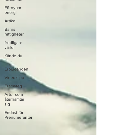
Förnybar
energi
Artikel
Barns
rättigheter
fredligare
värld
Kände du
till....
Erbjudanden
Videoklipp
Framsteg
Arter som
återhämtar
sig
Endast för
Prenumeranter