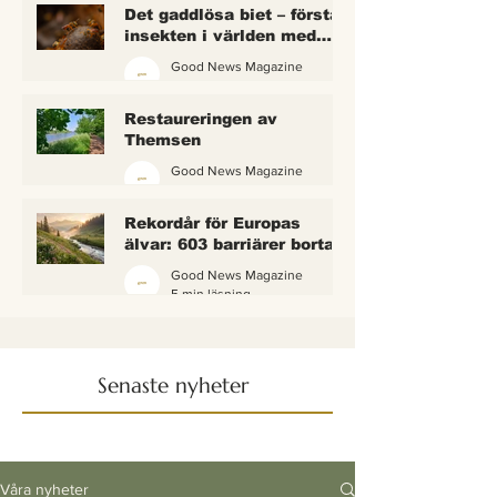
Det gaddlösa biet – första
insekten i världen med
lagliga rättigheter
Good News Magazine
2 min läsning
Restaureringen av
Themsen
Good News Magazine
6 min läsning
Rekordår för Europas
älvar: 603 barriärer borta
— och vattnet börjar andas
Good News Magazine
igen
5 min läsning
Senaste nyheter
Våra nyheter