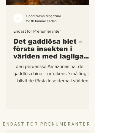
Good News Magazine
för 18 timmar sedan
Endast för Prenumeranter
Det gaddlösa biet –
första insekten i
världen med lagliga
rättigheter
I den peruanska Amazonas har de
gaddlösa bina – urfolkens "små änglar"
– blivit de första insekterna i världen att
få egna lagliga rättigheter. En
berättelse om hur vetenskap,
urfolkskunskap och juridik gick samman
för att skydda regnskogens minsta
pollinerare.
ENDAST FÖR PRENUMERANTER