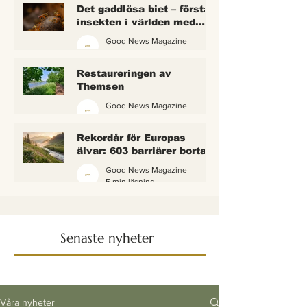
Det gaddlösa biet – första
insekten i världen med
lagliga rättigheter
Good News Magazine
2 min läsning
Restaureringen av
Themsen
Good News Magazine
6 min läsning
Rekordår för Europas
älvar: 603 barriärer borta
— och vattnet börjar andas
Good News Magazine
igen
5 min läsning
Senaste nyheter
Våra nyheter