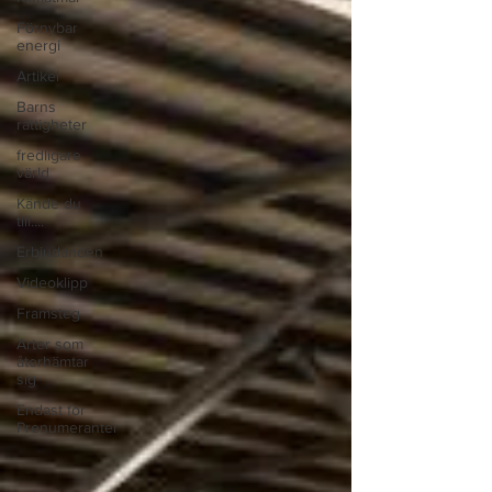
Förnybar
energi
Artikel
Barns
rättigheter
fredligare
värld
Kände du
till....
Erbjudanden
Videoklipp
Framsteg
Arter som
återhämtar
sig
Endast för
Prenumeranter