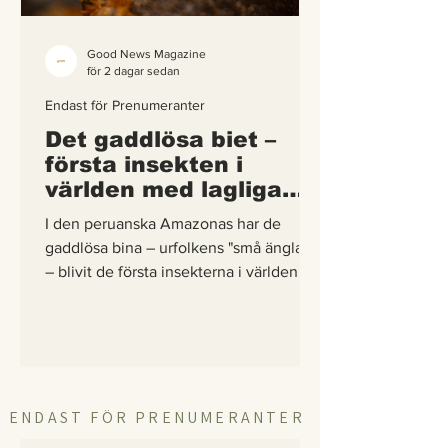
Good News Magazine
för 2 dagar sedan
Endast för Prenumeranter
Det gaddlösa biet –
första insekten i
världen med lagliga
rättigheter
I den peruanska Amazonas har de
gaddlösa bina – urfolkens "små änglar"
– blivit de första insekterna i världen att
få egna lagliga rättigheter. En
berättelse om hur vetenskap,
urfolkskunskap och juridik gick samman
för att skydda regnskogens minsta
pollinerare.
ENDAST FÖR PRENUMERANTER