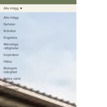
Alla inlägg
Alla inlägg
Nyheter
Krönikor
Engelska
Mänskliga
rättigheter
Inspiration
Hälsa
Biologisk
mångfald
Bättre värld
Djurens
rättigheter
Kvinnors
rättigheter
Klimatmål