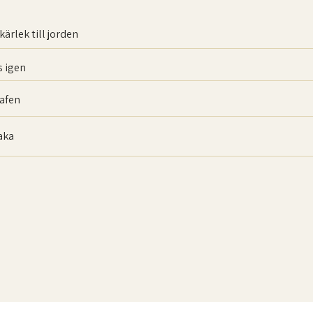
kärlek till jorden
 igen
afen
baka