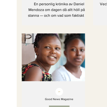
En personlig krönika av Daniel
Veck
Mendoza om dagen då allt höll på att
stanna — och om vad som faktiskt gör
oss starka.
Good News Magazine