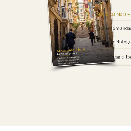
numret:
Mesquida Mora –
Floder som andas
Bevarande­fotogr
Arter på väg till