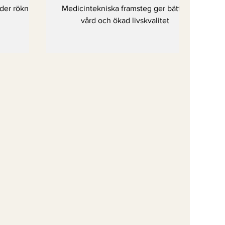
 i
livskvalitet
der rökning
Medicintekniska framsteg ger bättre
i
vård och ökad livskvalitet