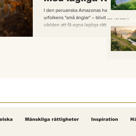
I den peruanska Amazonas har de gaddlösa
urfolkens "små änglar" – blivit de första inse
världen att få egna lagliga rättigheter. En b
om hur vetenskap, urfolkskunskap och jurid
samman för att skydda regnskogens minsta
pollinerare.
elska
Mänskliga rättigheter
Inspiration
Hä