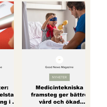
gi
Artikel
Barns rättigheter
om återhämtar sig
ne
Good News Magazine
NYHETER
er:
Medicintekniska
elstat
framsteg ger bättre
ng i bil
vård och ökad