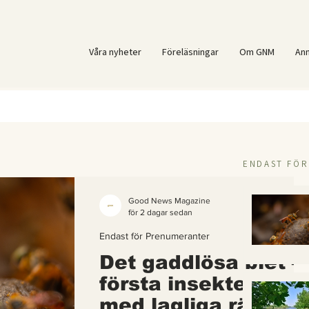
Våra nyheter
Föreläsningar
Om GNM
An
ENDAST FÖ
Good News Magazine
för 2 dagar sedan
Endast för Prenumeranter
Det gaddlösa biet –
första insekten i vä
med lagliga rättigh