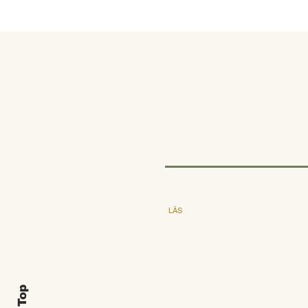
LÄS
Utgåva
Föreläsningar
Om GNM