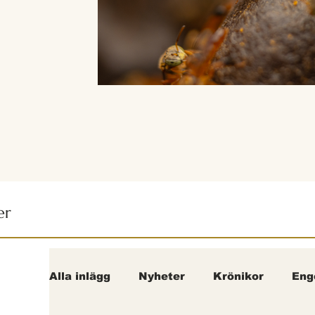
er
Alla inlägg
Nyheter
Krönikor
Eng