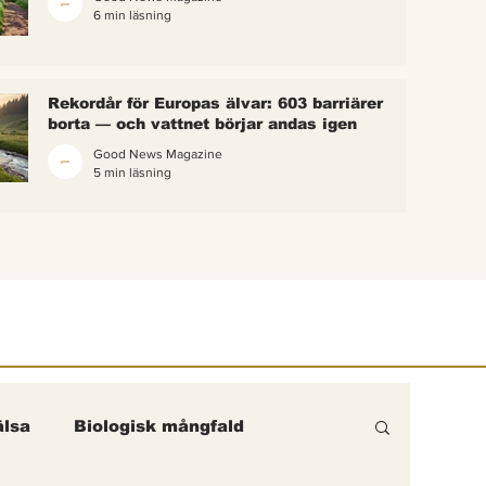
6 min läsning
 bina –
kterna i
erättelse
Rekordår för Europas älvar: 603 barriärer
ik gick
borta — och vattnet börjar andas igen
Good News Magazine
5 min läsning
lsa
Biologisk mångfald