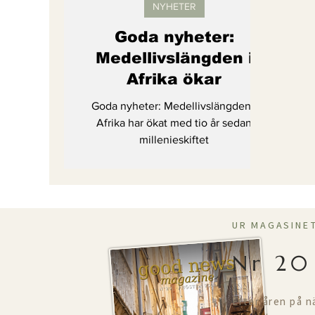
NYHETER
Goda nyheter:
Medellivslängden i
Afrika ökar
Goda nyheter: Medellivslängden i
Afrika har ökat med tio år sedan
millenieskiftet
UR MAGASINE
Nr 20
Efter åren på n