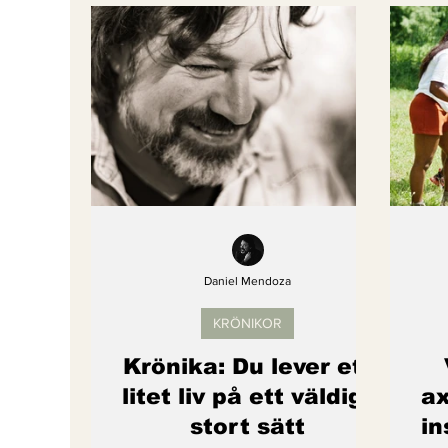
Bättre värld
Djurens rättigheter
fredligare värld
Kände du till....
Endast för Prenumeranter
Daniel Mendoza
KRÖNIKOR
Krönika: Du lever ett
litet liv på ett väldigt
ax
stort sätt
in