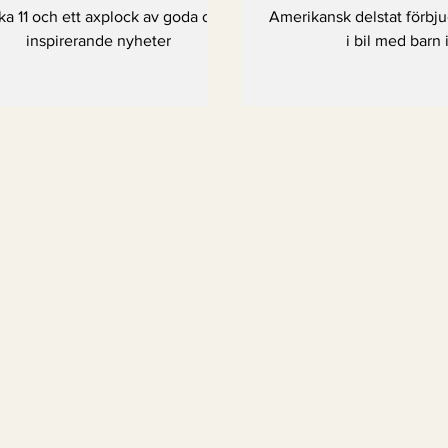
med barn
a 11 och ett axplock av goda och
Amerikansk delstat förbju
inspirerande nyheter
i bil med barn 