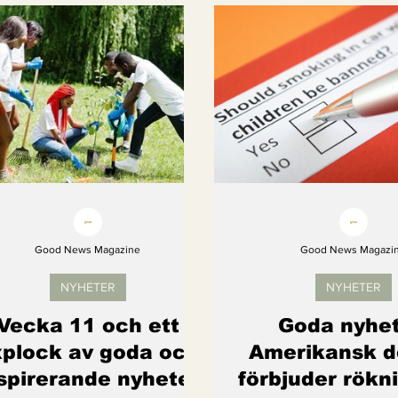
Kvinnors rättigheter
Klimatmål
Förnybar ener
Erbjudanden
Videoklipp
Framsteg
Arter s
Good News Magazine
Good News Magazi
NYHETER
NYHETER
Vecka 11 och ett
Goda nyhet
plock av goda och
Amerikansk d
spirerande nyheter
förbjuder rökni