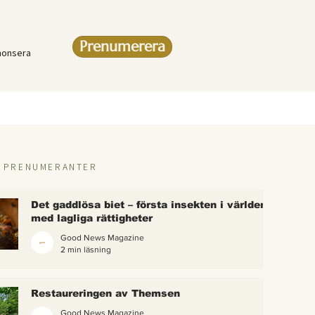
Prenumerera
nonsera
R PRENUMERANTER
Det gaddlösa biet – första insekten i världen
med lagliga rättigheter
Good News Magazine
2 min läsning
rlden
Restaureringen av Themsen
eter
Good News Magazine