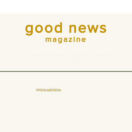
good news
magazine
En redaktionell plattform för hopp, framtidstro
och det som bygger upp.
PRENUMERERA
Bli prenumerant
Pris och villkor
Annonsera