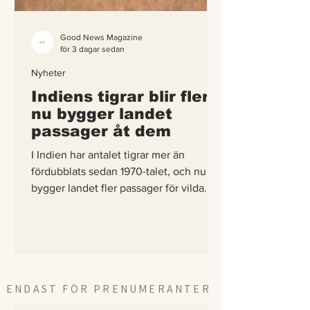
Good News Magazine
för 3 dagar sedan
Nyheter
Indiens tigrar blir fler –
nu bygger landet
passager åt dem
I Indien har antalet tigrar mer än
fördubblats sedan 1970-talet, och nu
bygger landet fler passager för vilda
djur än något annat land i Asien – så att
tigrarna tryggt kan sprida sig till nya
marker.
ENDAST FÖR PRENUMERANTER