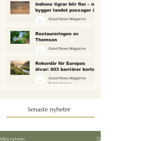
Indiens tigrar blir fler – nu
bygger landet passager åt
dem
Good News Magazine
4 min läsning
Restaureringen av
Themsen
Good News Magazine
6 min läsning
Rekordår för Europas
älvar: 603 barriärer borta
— och vattnet börjar andas
Good News Magazine
igen
5 min läsning
Senaste nyheter
Våra nyheter