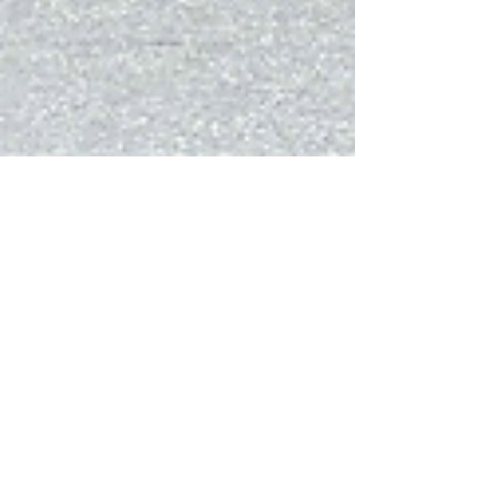
Good News Magazine
25 sep. 2023
2 min läsning
Nyheter
Inspiration: Medellin på god väg att
bli en grön oas
Från att vara en av världens farligaste städer
till att bli en grön oas. Medellin satsar på träd
och växter för att sänka temperaturen.