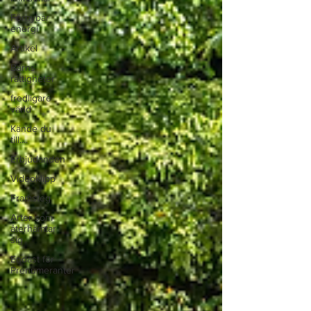
Förnybar
energi
Artikel
Barns
rättigheter
fredligare
värld
Kände du
till....
Erbjudanden
Videoklipp
Framsteg
Arter som
återhämtar
sig
Endast för
Prenumeranter