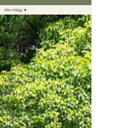
Alla inlägg
Alla inlägg
Nyheter
Krönikor
Engelska
Mänskliga
rättigheter
Inspiration
Hälsa
Biologisk
mångfald
Bättre värld
Djurens
rättigheter
Kvinnors
rättigheter
Klimatmål