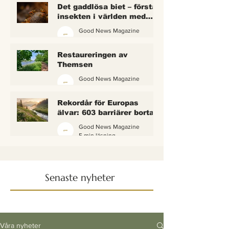
Det gaddlösa biet – första
insekten i världen med
lagliga rättigheter
Good News Magazine
2 min läsning
Restaureringen av
Themsen
Good News Magazine
6 min läsning
Rekordår för Europas
älvar: 603 barriärer borta
— och vattnet börjar andas
Good News Magazine
igen
5 min läsning
Senaste nyheter
Våra nyheter