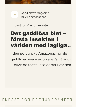
Good News Magazine
för 23 timmar sedan
Endast för Prenumeranter
Det gaddlösa biet –
första insekten i
världen med lagliga
rättigheter
I den peruanska Amazonas har de
gaddlösa bina – urfolkens "små änglar"
– blivit de första insekterna i världen att
få egna lagliga rättigheter. En
berättelse om hur vetenskap,
urfolkskunskap och juridik gick samman
för att skydda regnskogens minsta
pollinerare.
ENDAST FÖR PRENUMERANTER