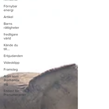
Förnybar
energi
Artikel
Barns
rättigheter
fredligare
värld
Kände du
till....
Erbjudanden
Videoklipp
Framsteg
Arter som
återhämtar
sig
Endast för
Prenumeranter