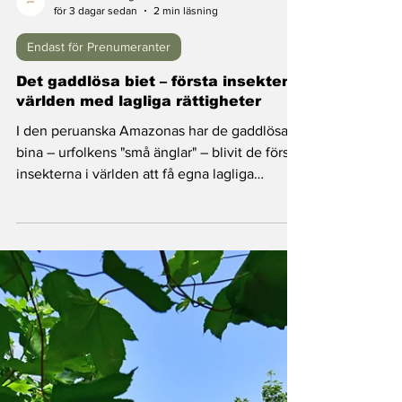
Good News Magazine
för 3 dagar sedan
2 min läsning
Endast för Prenumeranter
Det gaddlösa biet – första insekten i
världen med lagliga rättigheter
I den peruanska Amazonas har de gaddlösa
bina – urfolkens "små änglar" – blivit de första
insekterna i världen att få egna lagliga
rättigheter. En berättelse om hur vetenskap,
urfolkskunskap och juridik gick samman för
att skydda regnskogens minsta pollinerare.