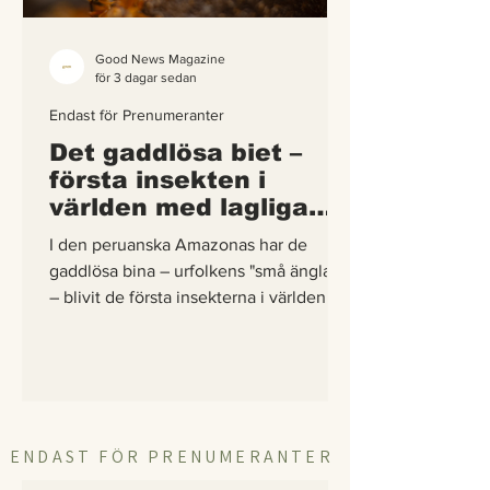
Good News Magazine
för 3 dagar sedan
Endast för Prenumeranter
Det gaddlösa biet –
första insekten i
världen med lagliga
rättigheter
I den peruanska Amazonas har de
gaddlösa bina – urfolkens "små änglar"
– blivit de första insekterna i världen att
få egna lagliga rättigheter. En
berättelse om hur vetenskap,
urfolkskunskap och juridik gick samman
för att skydda regnskogens minsta
pollinerare.
ENDAST FÖR PRENUMERANTER