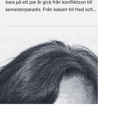
Good News Magazine
15 dec. 2023
8 min läsning
Nyheter
Inspiration: Från kokain och våld till
fred, turism och hopp
Good News Magazine besökte Palomino som
bara på ett par år gick från konfliktzon till
semesterparadis. Från kokain till fred och
hopp.