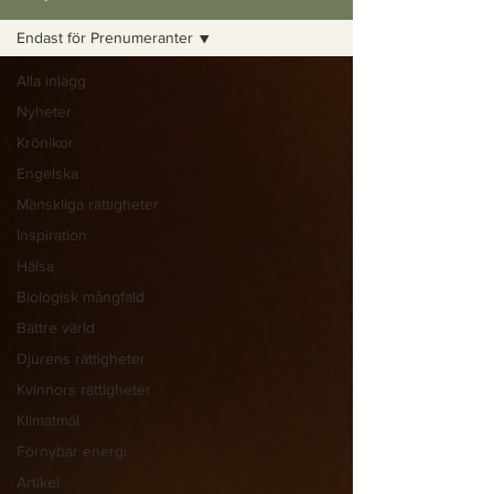
Endast för Prenumeranter
Alla inlägg
Nyheter
Krönikor
Engelska
Mänskliga rättigheter
Inspiration
Hälsa
Biologisk mångfald
Bättre värld
Djurens rättigheter
Kvinnors rättigheter
Klimatmål
Förnybar energi
Artikel