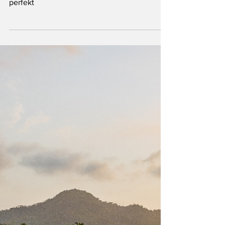
4 mars 2024
13 min läsning
Endast för Prenumeranter
Inspiration: Genom acceptans gör
paret livet perfekt
Inspiration: Genom acceptans gör paret livet
perfekt