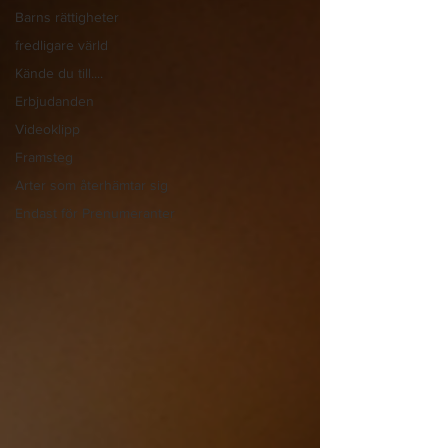
Barns rättigheter
fredligare värld
Kände du till....
Erbjudanden
Videoklipp
Framsteg
Arter som återhämtar sig
Endast för Prenumeranter