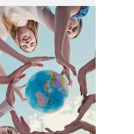
Rekordår för Europas älvar: 603 barriärer
borta — och vattnet börjar andas igen