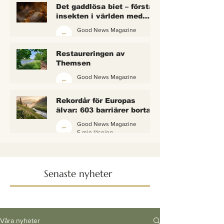
Det gaddlösa biet – första
insekten i världen med
lagliga rättigheter
Good News Magazine
2 min läsning
Restaureringen av
Themsen
Good News Magazine
6 min läsning
Rekordår för Europas
älvar: 603 barriärer borta
— och vattnet börjar andas
Good News Magazine
igen
5 min läsning
Senaste nyheter
Våra nyheter