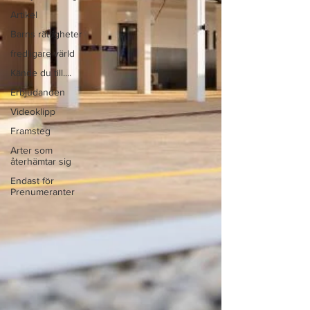
Artikel
Barns rättigheter
fredligare värld
Kände du till....
Erbjudanden
Videoklipp
Framsteg
Arter som
återhämtar sig
Endast för
Prenumeranter