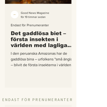
Good News Magazine
för 19 timmar sedan
Endast för Prenumeranter
Det gaddlösa biet –
första insekten i
världen med lagliga
rättigheter
I den peruanska Amazonas har de
gaddlösa bina – urfolkens "små änglar"
– blivit de första insekterna i världen att
få egna lagliga rättigheter. En
berättelse om hur vetenskap,
urfolkskunskap och juridik gick samman
för att skydda regnskogens minsta
pollinerare.
ENDAST FÖR PRENUMERANTER