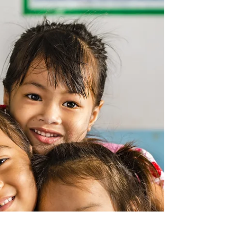
"Vi kan väl inte blunda för
problemen!"
En krönika av Daniel Mendoza, grundare av
Good News Magazine. I en tid där negativa
nyheter dominerar flödena påminner han oss
om allt det goda som också sker – men som
sällan får synas. Genom konkreta exempel,
personliga erfarenheter och hoppfull statistik
visar han varför vi måste sluta blunda för
framstegen. En text om modet att se, sprida
och tro på det goda.