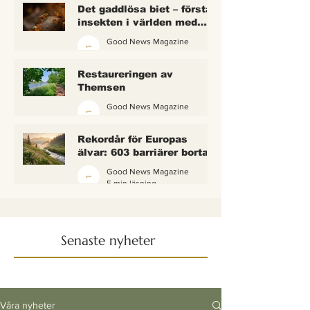
Det gaddlösa biet – första
insekten i världen med
lagliga rättigheter
Good News Magazine
2 min läsning
Restaureringen av
Themsen
Good News Magazine
6 min läsning
Rekordår för Europas
älvar: 603 barriärer borta
— och vattnet börjar andas
Good News Magazine
igen
5 min läsning
Senaste nyheter
Våra nyheter