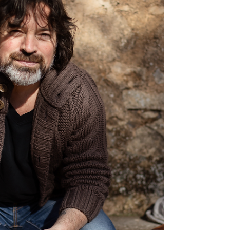
Pakistan förbjuder barnäktenskap i
huvudstaden – nytt lagförslag antaget