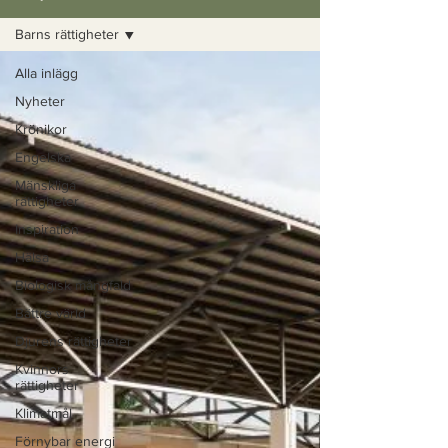
Barns rättigheter
Alla inlägg
Nyheter
Krönikor
Engelska
Mänskliga
rättigheter
Inspiration
Hälsa
Biologisk mångfald
Bättre värld
Djurens rättigheter
Kvinnors
rättigheter
Klimatmål
Förnybar energi